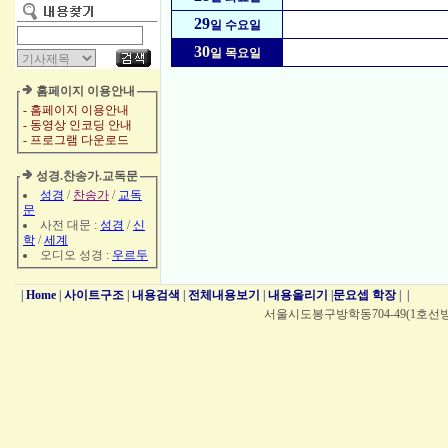
29
일 수요일
30
일 목요일
홈페이지 이용안내
- 홈페이지 이용안내
- 동영상 인코딩 안내
- 프로그램 다운로드
성경.찬송가.교독문
성경
/
찬송가
/
교독
문
사전 대문 :
성경
/
신
학
/
세계
오디오 성경 :
우르두
|
Home
|
사이트구조
|
내용검색
|
전체내용보기
|
내용올리기
|
문요셉 학장
|
|
서울시도봉구방학동704-49(1호선방학역