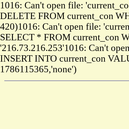
1016: Can't open file: 'current_c
DELETE FROM current_con WHE
420)1016: Can't open file: 'curre
SELECT * FROM current_con W
'216.73.216.253'1016: Can't open 
INSERT INTO current_con VALU
1786115365,'none')