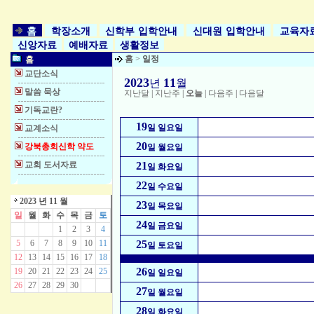
홈
학장소개
신학부 입학안내
신대원 입학안내
교육자
신앙자료
예배자료
생활정보
홈
>
일정
홈
교단소식
2023
11
년
월
말씀 묵상
지난달
|
지난주
|
오늘
|
다음주
|
다음달
기독교란?
19
일 일요일
교계소식
20
강북총회신학 약도
일 월요일
교회 도서자료
21
일 화요일
22
일 수요일
2023 년 11 월
23
일 목요일
일
월
화
수
목
금
토
24
일 금요일
1
2
3
4
5
6
7
8
9
10
11
25
일 토요일
12
13
14
15
16
17
18
26
19
20
21
22
23
24
25
일 일요일
26
27
28
29
30
27
일 월요일
28
일 화요일