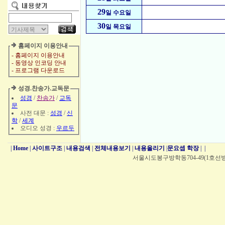
29
일 수요일
30
일 목요일
홈페이지 이용안내
- 홈페이지 이용안내
- 동영상 인코딩 안내
- 프로그램 다운로드
성경.찬송가.교독문
성경
/
찬송가
/
교독
문
사전 대문 :
성경
/
신
학
/
세계
오디오 성경 :
우르두
|
Home
|
사이트구조
|
내용검색
|
전체내용보기
|
내용올리기
|
문요셉 학장
|
|
서울시도봉구방학동704-49(1호선방학역