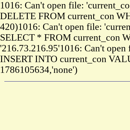
1016: Can't open file: 'current_c
DELETE FROM current_con WHE
420)1016: Can't open file: 'curre
SELECT * FROM current_con W
'216.73.216.95'1016: Can't open f
INSERT INTO current_con VALUE
1786105634,'none')