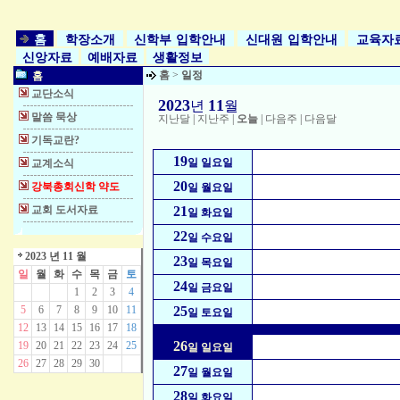
홈
학장소개
신학부 입학안내
신대원 입학안내
교육자
신앙자료
예배자료
생활정보
홈
>
일정
홈
교단소식
2023
11
년
월
말씀 묵상
지난달
|
지난주
|
오늘
|
다음주
|
다음달
기독교란?
19
일 일요일
교계소식
20
강북총회신학 약도
일 월요일
교회 도서자료
21
일 화요일
22
일 수요일
2023 년 11 월
23
일 목요일
일
월
화
수
목
금
토
24
일 금요일
1
2
3
4
5
6
7
8
9
10
11
25
일 토요일
12
13
14
15
16
17
18
26
19
20
21
22
23
24
25
일 일요일
26
27
28
29
30
27
일 월요일
28
일 화요일