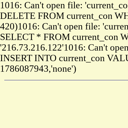
1016: Can't open file: 'current_c
DELETE FROM current_con WHE
420)1016: Can't open file: 'curre
SELECT * FROM current_con W
'216.73.216.122'1016: Can't open 
INSERT INTO current_con VALU
1786087943,'none')