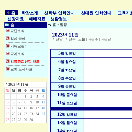
홈
학장소개
신학부 입학안내
신대원 입학안내
교육자
신앙자료
예배자료
생활정보
홈
>
일정
홈
교단소식
2023
11
년
월
말씀 묵상
지난달
|
지난주
|
오늘
|
다음주
|
다음달
기독교란?
5
일 일요일
교계소식
6
강북총회신학 약도
일 월요일
교회 도서자료
7
일 화요일
8
일 수요일
2023 년 11 월
9
일 목요일
일
월
화
수
목
금
토
10
일 금요일
1
2
3
4
5
6
7
8
9
10
11
11
일 토요일
12
13
14
15
16
17
18
12
19
20
21
22
23
24
25
일 일요일
26
27
28
29
30
13
일 월요일
14
일 화요일