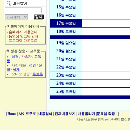
15
일 수요일
16
일 목요일
17
일 금요일
홈페이지 이용안내
18
일 토요일
- 홈페이지 이용안내
- 동영상 인코딩 안내
- 프로그램 다운로드
19
일 일요일
20
성경.찬송가.교독문
일 월요일
성경
/
찬송가
/
교독
21
일 화요일
문
사전 대문 :
성경
/
신
22
일 수요일
학
/
세계
오디오 성경 :
우르두
23
일 목요일
24
일 금요일
25
일 토요일
|
Home
|
사이트구조
|
내용검색
|
전체내용보기
|
내용올리기
|
문요셉 학장
|
|
서울시도봉구방학동704-49(1호선방학역