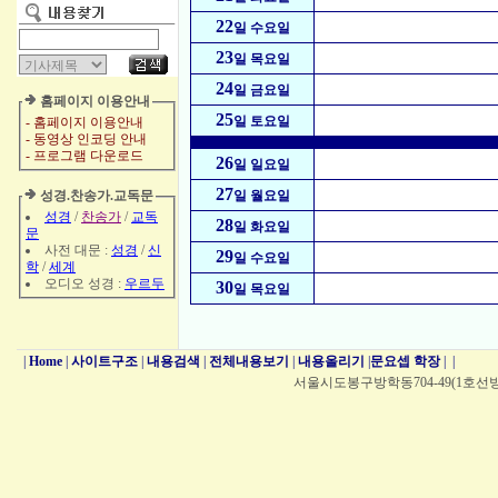
22
일 수요일
23
일 목요일
24
일 금요일
홈페이지 이용안내
25
일 토요일
- 홈페이지 이용안내
- 동영상 인코딩 안내
- 프로그램 다운로드
26
일 일요일
27
성경.찬송가.교독문
일 월요일
성경
/
찬송가
/
교독
28
일 화요일
문
사전 대문 :
성경
/
신
29
일 수요일
학
/
세계
오디오 성경 :
우르두
30
일 목요일
|
Home
|
사이트구조
|
내용검색
|
전체내용보기
|
내용올리기
|
문요셉 학장
|
|
서울시도봉구방학동704-49(1호선방학역