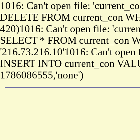
1016: Can't open file: 'current_c
DELETE FROM current_con WHE
420)1016: Can't open file: 'curre
SELECT * FROM current_con W
'216.73.216.10'1016: Can't open f
INSERT INTO current_con VALUE
1786086555,'none')