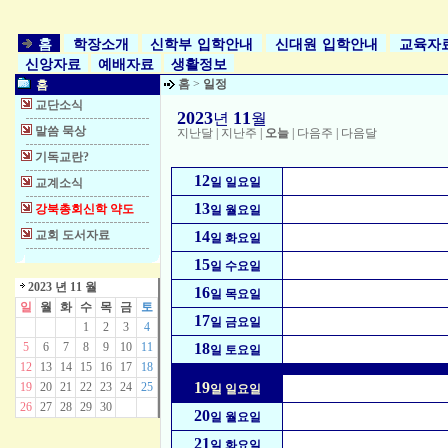
홈
학장소개
신학부 입학안내
신대원 입학안내
교육자
신앙자료
예배자료
생활정보
홈
>
일정
홈
교단소식
2023
11
년
월
말씀 묵상
지난달
|
지난주
|
오늘
|
다음주
|
다음달
기독교란?
12
일 일요일
교계소식
13
강북총회신학 약도
일 월요일
교회 도서자료
14
일 화요일
15
일 수요일
2023 년 11 월
16
일 목요일
일
월
화
수
목
금
토
17
일 금요일
1
2
3
4
5
6
7
8
9
10
11
18
일 토요일
12
13
14
15
16
17
18
19
19
20
21
22
23
24
25
일 일요일
26
27
28
29
30
20
일 월요일
21
일 화요일