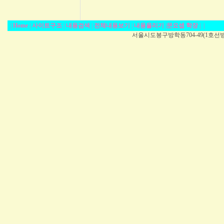
|
Home
|
사이트구조
|
내용검색
|
전체내용보기
|
내용올리기
|
문요셉 학장
|
|
서울시도봉구방학동704-49(1호선방학역