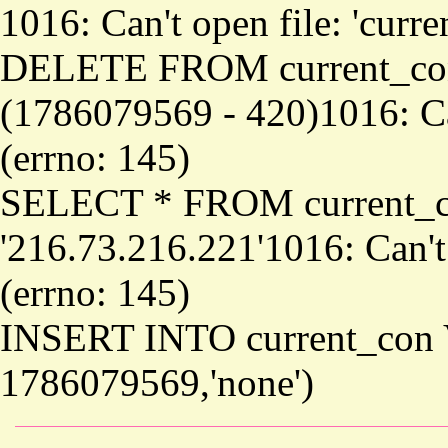
1016: Can't open file: 'curr
DELETE FROM current_co
(1786079569 - 420)1016: Can
(errno: 145)
SELECT * FROM current_
'216.73.216.221'1016: Can't
(errno: 145)
INSERT INTO current_con 
1786079569,'none')