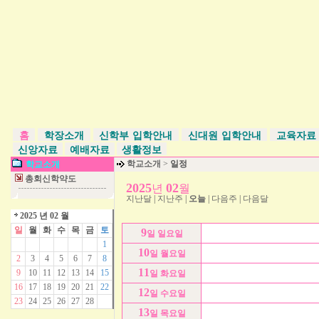
홈
학장소개
신학부 입학안내
신대원 입학안내
교육자
신앙자료
예배자료
생활정보
학교소개
>
일정
학교소개
총회신학약도
2025
02
년
월
지난달
|
지난주
|
오늘
|
다음주
|
다음달
2025 년 02 월
일
월
화
수
목
금
토
9
일 일요일
1
10
일 월요일
2
3
4
5
6
7
8
11
9
10
11
12
13
14
15
일 화요일
16
17
18
19
20
21
22
12
일 수요일
23
24
25
26
27
28
13
일 목요일