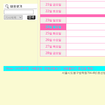
21
일 금요일
22
일 토요일
23
일 일요일
24
일 월요일
25
일 화요일
26
일 수요일
27
일 목요일
28
일 금요일
|
Home
|
사이트구조
|
내용검색
|
전체내용보기
|
내용올리기
|
문요셉 학장
|
|
서울시도봉구방학동704-49(1호선방학역