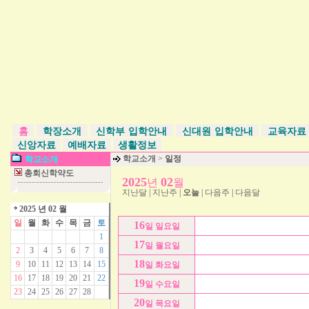
홈
학장소개
신학부 입학안내
신대원 입학안내
교육자
신앙자료
예배자료
생활정보
학교소개
>
일정
학교소개
총회신학약도
2025
02
년
월
지난달
|
지난주
|
오늘
|
다음주
|
다음달
2025 년 02 월
일
월
화
수
목
금
토
16
일 일요일
1
17
일 월요일
2
3
4
5
6
7
8
18
9
10
11
12
13
14
15
일 화요일
16
17
18
19
20
21
22
19
일 수요일
23
24
25
26
27
28
20
일 목요일