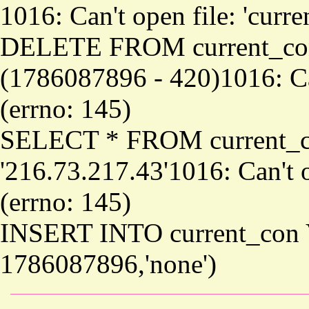
1016: Can't open file: 'curr
DELETE FROM current_co
(1786087896 - 420)1016: Can
(errno: 145)
SELECT * FROM current_
'216.73.217.43'1016: Can't o
(errno: 145)
INSERT INTO current_con 
1786087896,'none')