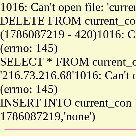
1016: Can't open file: 'curr
DELETE FROM current_co
(1786087219 - 420)1016: Can
(errno: 145)
SELECT * FROM current_
'216.73.216.68'1016: Can't o
(errno: 145)
INSERT INTO current_con 
1786087219,'none')