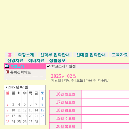
홈
학장소개
신학부 입학안내
신대원 입학안내
교육자
신앙자료
예배자료
생활정보
학교소개
>
일정
학교소개
총회신학약도
2025
02
년
월
지난달
|
지난주
|
오늘
|
다음주
|
다음달
2025 년 02 월
일
월
화
수
목
금
토
16
일 일요일
1
17
일 월요일
2
3
4
5
6
7
8
18
9
10
11
12
13
14
15
일 화요일
16
17
18
19
20
21
22
19
일 수요일
23
24
25
26
27
28
20
일 목요일