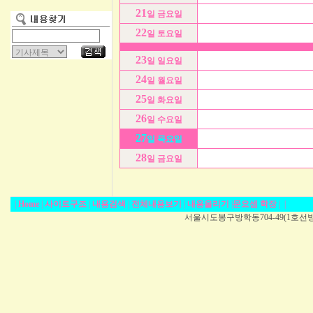
21
일 금요일
22
일 토요일
23
일 일요일
24
일 월요일
25
일 화요일
26
일 수요일
27
일 목요일
28
일 금요일
|
Home
|
사이트구조
|
내용검색
|
전체내용보기
|
내용올리기
|
문요셉 학장
|
|
서울시도봉구방학동704-49(1호선방학역