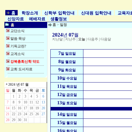
홈
학장소개
신학부 입학안내
신대원 입학안내
교육자
신앙자료
예배자료
생활정보
홈
>
일정
홈
교단소식
2024
07
년
월
말씀 묵상
지난달
|
지난주
|
오늘
|
다음주
|
다음달
기독교란?
7
일 일요일
교계소식
8
강북총회신학 약도
일 월요일
교회 도서자료
9
일 화요일
10
일 수요일
2024 년 07 월
11
일 목요일
일
월
화
수
목
금
토
12
일 금요일
1
2
3
4
5
6
7
8
9
10
11
12
13
13
일 토요일
14
15
16
17
18
19
20
14
21
22
23
24
25
26
27
일 일요일
28
29
30
31
15
일 월요일
16
일 화요일