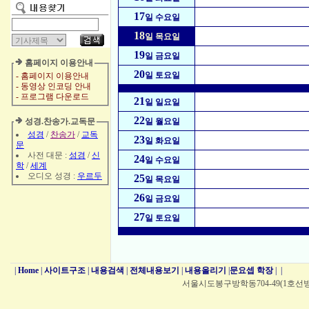
17
일 수요일
18
일 목요일
19
일 금요일
홈페이지 이용안내
20
일 토요일
- 홈페이지 이용안내
- 동영상 인코딩 안내
- 프로그램 다운로드
21
일 일요일
22
성경.찬송가.교독문
일 월요일
성경
/
찬송가
/
교독
23
일 화요일
문
사전 대문 :
성경
/
신
24
일 수요일
학
/
세계
오디오 성경 :
우르두
25
일 목요일
26
일 금요일
27
일 토요일
|
Home
|
사이트구조
|
내용검색
|
전체내용보기
|
내용올리기
|
문요셉 학장
|
|
서울시도봉구방학동704-49(1호선방학역