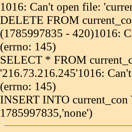
1016: Can't open file: 'curr
DELETE FROM current_co
(1785997835 - 420)1016: Can
(errno: 145)
SELECT * FROM current_
'216.73.216.245'1016: Can't
(errno: 145)
INSERT INTO current_con 
1785997835,'none')