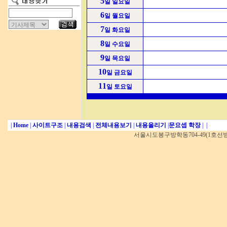
5
일 일요일
6
일 월요일
7
일 화요일
8
일 수요일
9
일 목요일
10
일 금요일
11
일 토요일
|
Home
|
사이트구조
|
내용검색
|
전체내용보기
|
내용올리기
|
문요셉 학장
|
|
서울시도봉구방학동704-49(1호선방학역