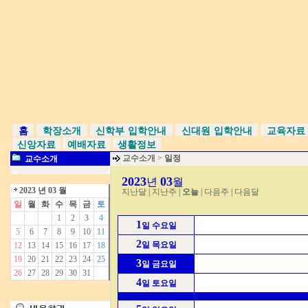
홈
학장소개
신학부 입학안내
신대원 입학안내
교육자
신앙자료
예배자료
생활정보
교수소개
>
일정
교수소개
2023
03
년
월
2023 년 03 월
지난달
|
지난주
|
오늘
|
다음주
|
다음달
일
월
화
수
목
금
토
1
2
3
4
1
일 수요일
5
6
7
8
9
10
11
2
일 목요일
12
13
14
15
16
17
18
19
20
21
22
23
24
25
3
일 금요일
26
27
28
29
30
31
4
일 토요일